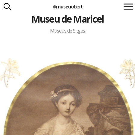
#museu
obert
Museu de Maricel
Suma't a la iniciativa
Carlota Royo
Francesca Barcellona
Museus de Sitges
info@museuobert.cat.
Nota legal