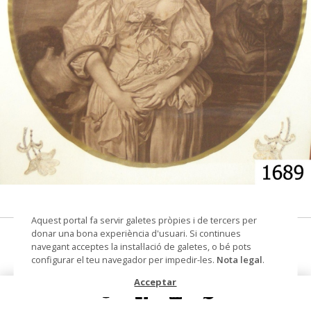
© Arxiu Fotogràfic del Consorci del Patrimoni de
Sitges
Aquest portal fa servir galetes pròpies i de tercers per
donar una bona experiència d'usuari. Si continues
Figura femenina
navegant acceptes la instal·lació de galetes, o bé pots
configurar el teu navegador per impedir-les.
Nota legal
.
gravat
Acceptar