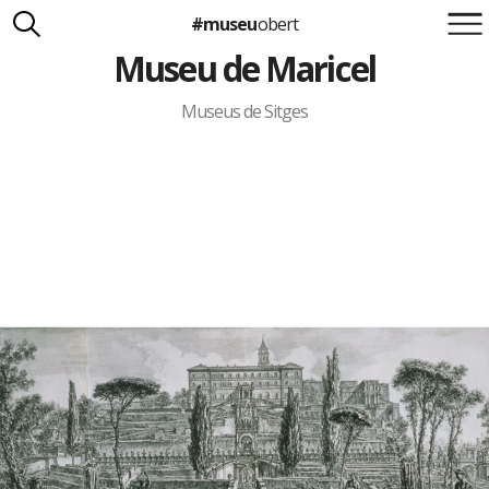
#museu
obert
Museu de Maricel
Suma't a la iniciativa
Carlota Royo
Francesca Barcellona
Museus de Sitges
info@museuobert.cat.
Nota legal