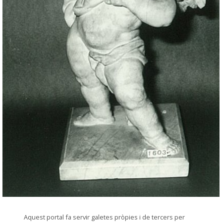
© Arxiu Fotogràfic del Consorci del Patrimoni de Sitges
Aquest portal fa servir galetes pròpies i de tercers per