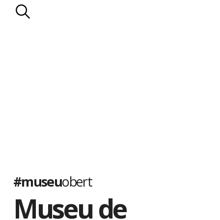
#museu
obert
Museu de