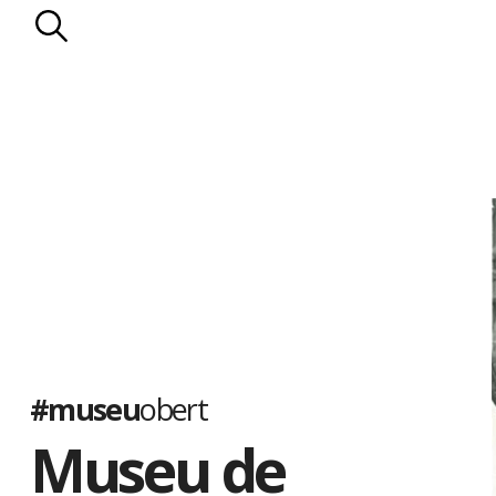
#museu
obert
Museu de