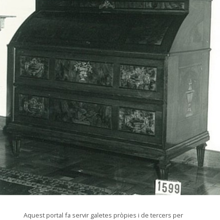
© Arxiu Fotogràfic del Consorci del Patrimoni de Sitges
Aquest portal fa servir galetes pròpies i de tercers per