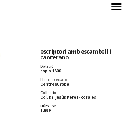
escriptori amb escambell i
canterano
Datació
cap a 1800
Lloc d'execució
Centreeuropa
Col·lecció
Col. Dr. Jesús Pérez-Rosales
Núm. inv.
1.599