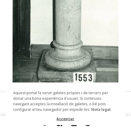
© Arxiu Fotogràfic del Consorci del Patrimoni de
Aquest portal fa servir galetes pròpies i de tercers per
Sitges
donar una bona experiència d'usuari. Si continues
columna
navegant acceptes la instal·lació de galetes, o bé pots
configurar el teu navegador per impedir-les.
Nota legal
.
Col·lecció
Col. Dr. Jesús Pérez-Rosales
Acceptar