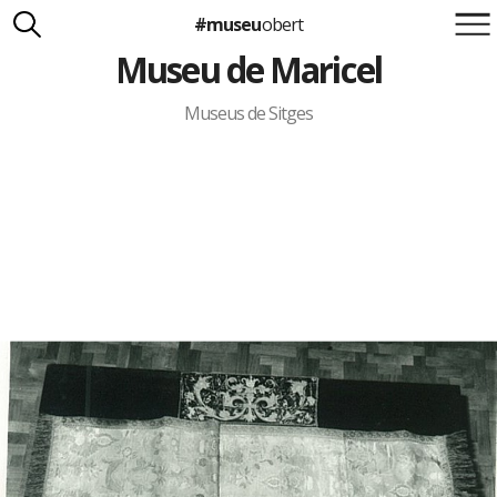
#museu
obert
Museu de Maricel
Suma't a la iniciativa
Carlota Royo
Francesca Barcellona
Museus de Sitges
info@museuobert.cat.
Nota legal