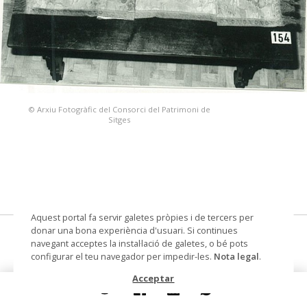
© Arxiu Fotogràfic del Consorci del Patrimoni de
Sitges
Aquest portal fa servir galetes pròpies i de tercers per
donar una bona experiència d'usuari. Si continues
camí de taula
navegant acceptes la instal·lació de galetes, o bé pots
configurar el teu navegador per impedir-les.
Nota legal
.
Datació
Segles XVI-XVII (?)
Acceptar