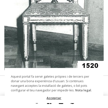
© Arxiu Fotogràfic del Consorci del Patrimoni de
Aquest portal fa servir galetes pròpies i de tercers per
Sitges
donar una bona experiència d'usuari. Si continues
cadira
navegant acceptes la instal·lació de galetes, o bé pots
configurar el teu navegador per impedir-les.
Nota legal
.
Datació
cap a 1810
Acceptar