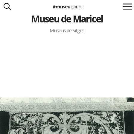
#museu
obert
Museu de Maricel
Suma't a la iniciativa
Carlota Royo
Francesca Barcellona
Museus de Sitges
info@museuobert.cat.
Nota legal