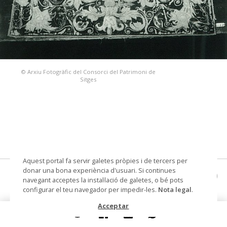
© Arxiu Fotogràfic del Consorci del Patrimoni de
Sitges
Aquest portal fa servir galetes pròpies i de tercers per
donar una bona experiència d'usuari. Si continues
sobretaula (part d'un parament litúrgic)
navegant acceptes la instal·lació de galetes, o bé pots
configurar el teu navegador per impedir-les.
Nota legal
.
Datació
Segle XVIII
Acceptar