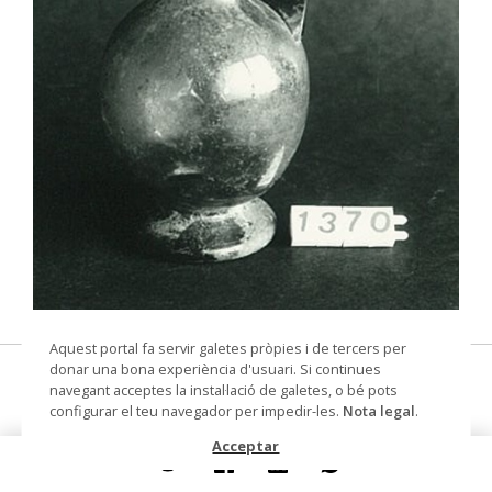
© Arxiu Fotogràfic del Consorci del Patrimoni de
Aquest portal fa servir galetes pròpies i de tercers per
Sitges
donar una bona experiència d'usuari. Si continues
gerra
navegant acceptes la instal·lació de galetes, o bé pots
configurar el teu navegador per impedir-les.
Nota legal
.
Col·lecció
Col. Dr. Jesús Pérez-Rosales
Acceptar