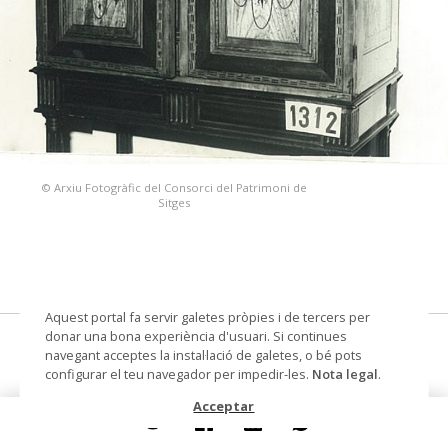
© Arxiu Fotogràfic del Consorci del Patrimoni de
Sitges
Aquest portal fa servir galetes pròpies i de tercers per
donar una bona experiència d'usuari. Si continues
cabinet (arquilla)
navegant acceptes la instal·lació de galetes, o bé pots
configurar el teu navegador per impedir-les.
Nota legal
.
Datació
Segle XIX
Acceptar