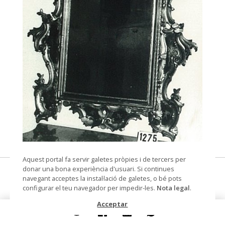
© Arxiu Fotogràfic del Consorci del Patrimoni de
Aquest portal fa servir galetes pròpies i de tercers per
Sitges
donar una bona experiència d'usuari. Si continues
mirall
navegant acceptes la instal·lació de galetes, o bé pots
configurar el teu navegador per impedir-les.
Nota legal
.
Datació
cap a 1840
Acceptar