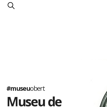
#museu
obert
Museu de