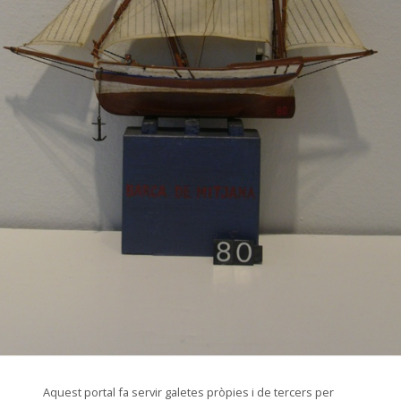
© Arxiu Fotogràfic del Consorci del Patrimoni de Sitges
Aquest portal fa servir galetes pròpies i de tercers per