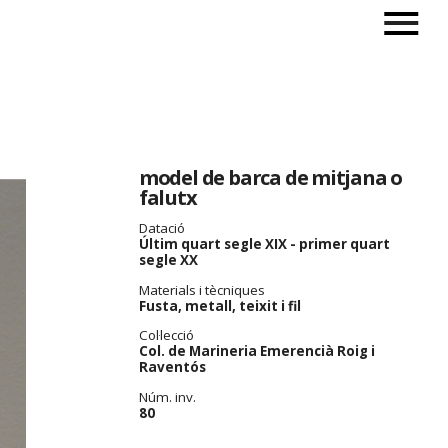
model de barca de mitjana o
falutx
Datació
Últim quart segle XIX - primer quart
segle XX
Materials i tècniques
Fusta, metall, teixit i fil
Col·lecció
Col. de Marineria Emerencià Roig i
Raventós
Núm. inv.
80