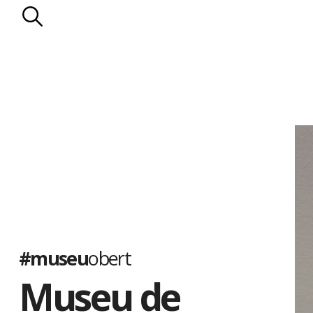
#museu
obert
Museu de