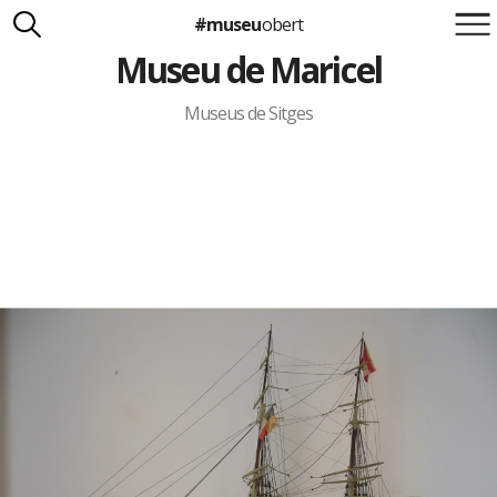
#museu
obert
Museu de Maricel
Suma't a la iniciativa
Carlota Royo
Francesca Barcellona
Museus de Sitges
info@museuobert.cat.
Nota legal