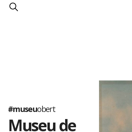
#museu
obert
Museu de