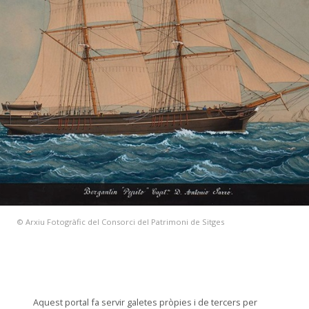
© Arxiu Fotogràfic del Consorci del Patrimoni de Sitges
Aquest portal fa servir galetes pròpies i de tercers per