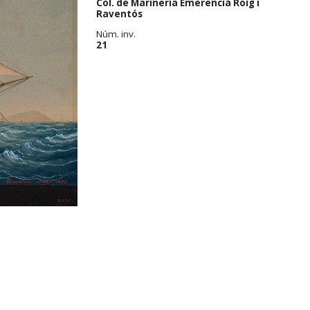
Col. de Marineria Emerencià Roig i
Raventós
Núm. inv.
21