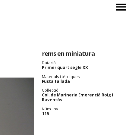
rems en miniatura
Datació
Primer quart segle XX
Materials i tècniques
Fusta tallada
Col·lecció
Col. de Marineria Emerencià Roig i
Raventós
Núm. inv.
115