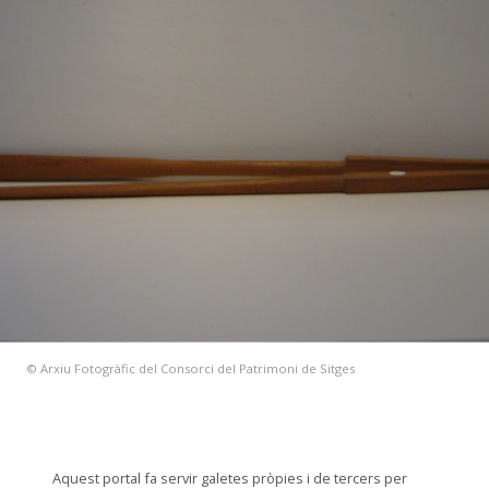
© Arxiu Fotogràfic del Consorci del Patrimoni de Sitges
Aquest portal fa servir galetes pròpies i de tercers per