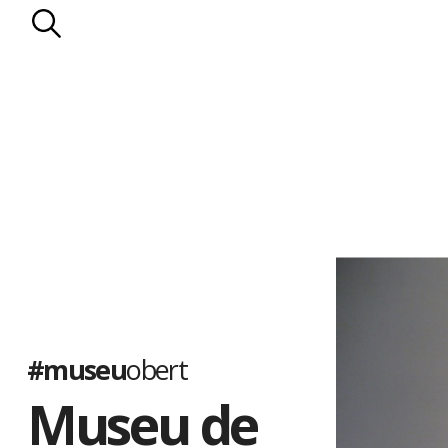
#museu
obert
Museu de