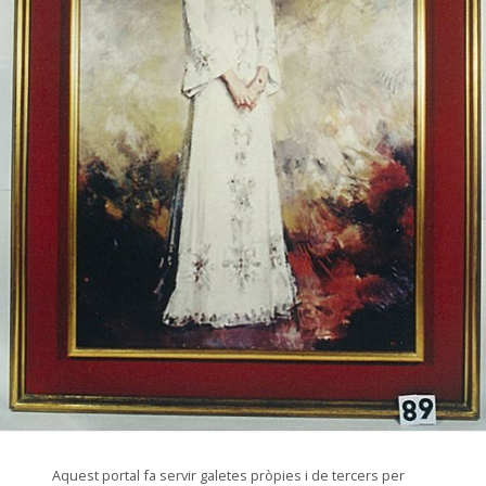
© Arxiu Fotogràfic del Consorci del Patrimoni de Sitges
Aquest portal fa servir galetes pròpies i de tercers per