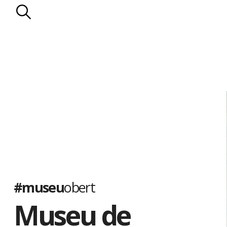
#museu
obert
Museu de