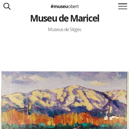
#museu
obert
Museu de Maricel
Suma't a la iniciativa
Carlota Royo
Francesca Barcellona
Museus de Sitges
info@museuobert.cat.
Nota legal