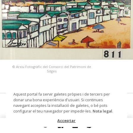
© Arxiu Fotogràfic del Consorci del Patrimoni de
Sitges
Aquest portal fa servir galetes pròpies i de tercers per
donar una bona experiència d'usuari. Si continues
Port i platja del Garraf
navegant acceptes la instal·lació de galetes, o bé pots
configurar el teu navegador per impedir-les.
Nota legal
.
pintura sobre tela
Acceptar