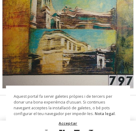
© Arxiu Fotogràfic del Consorci del Patrimoni de
Aquest portal fa servir galetes pròpies i de tercers per
Sitges
donar una bona experiència d'usuari. Si continues
Mercat Vell
navegant acceptes la instal·lació de galetes, o bé pots
configurar el teu navegador per impedir-les.
Nota legal
.
estampa, fotografia
Acceptar