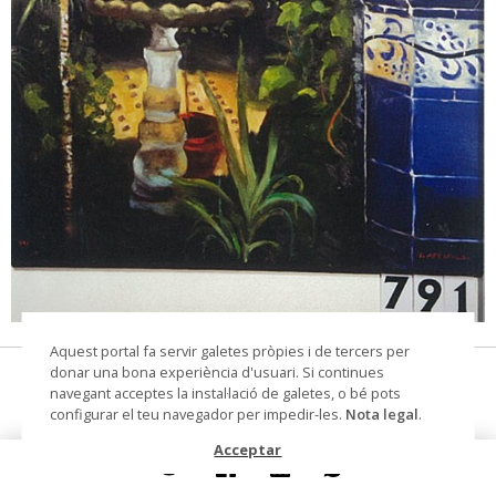
© Arxiu Fotogràfic del Consorci del Patrimoni de
Aquest portal fa servir galetes pròpies i de tercers per
Sitges
donar una bona experiència d'usuari. Si continues
Biblioteca Santiago Rusiñol
navegant acceptes la instal·lació de galetes, o bé pots
configurar el teu navegador per impedir-les.
Nota legal
.
pintura sobre tela
Acceptar