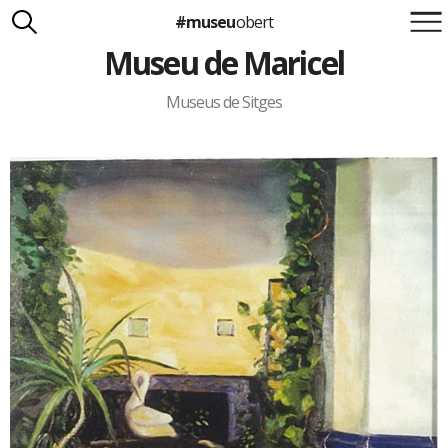
#museu
obert
Museu de Maricel
Suma't a la iniciativa
Carlota Royo
Francesca Barcellona
Museus de Sitges
info@museuobert.cat.
Nota legal