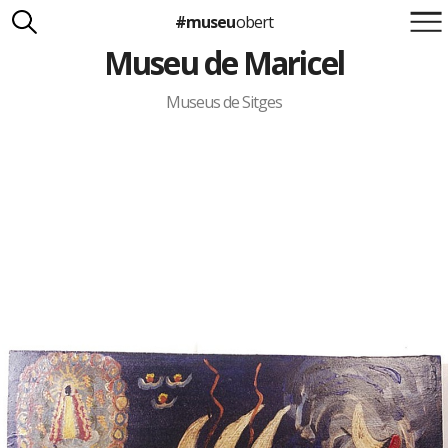
#museu
obert
Museu de Maricel
Suma't a la iniciativa
Carlota Royo
Francesca Barcellona
Museus de Sitges
info@museuobert.cat.
Nota legal