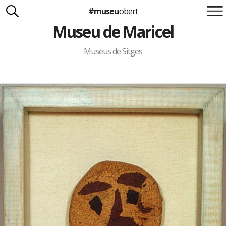
#museu
obert
Museu de Maricel
Suma't a la iniciativa
Carlota Royo
Francesca Barcellona
Museus de Sitges
info@museuobert.cat.
Nota legal