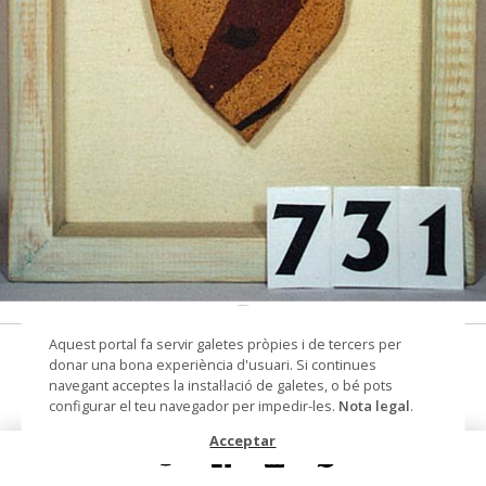
© Arxiu Fotogràfic del Consorci del Patrimoni de
Aquest portal fa servir galetes pròpies i de tercers per
Sitges
màscara
donar una bona experiència d'usuari. Si continues
navegant acceptes la instal·lació de galetes, o bé pots
Autoria
Alonso Bargués, Josep M.
configurar el teu navegador per impedir-les.
Nota legal
.
(ceramista)
Acceptar