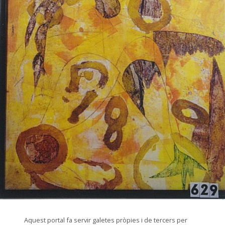
© Arxiu Fotogràfic del Consorci del Patrimoni de Sitges
Aquest portal fa servir galetes pròpies i de tercers per