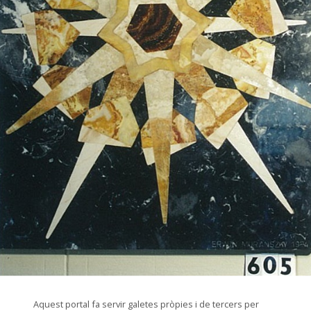
© Arxiu Fotogràfic del Consorci del Patrimoni de Sitges
Aquest portal fa servir galetes pròpies i de tercers per