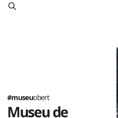
#museu
obert
Museu de