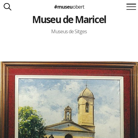
#museu
obert
Museu de Maricel
Suma't a la iniciativa
Carlota Royo
Francesca Barcellona
Museus de Sitges
info@museuobert.cat.
Nota legal