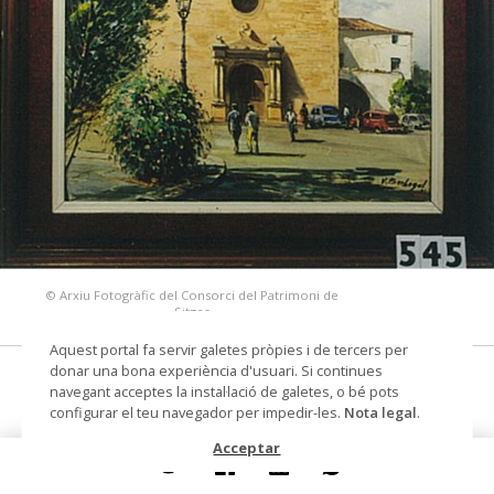
© Arxiu Fotogràfic del Consorci del Patrimoni de
Sitges
Aquest portal fa servir galetes pròpies i de tercers per
donar una bona experiència d'usuari. Si continues
Vista del Vinyet
navegant acceptes la instal·lació de galetes, o bé pots
configurar el teu navegador per impedir-les.
Nota legal
.
pintura
Acceptar