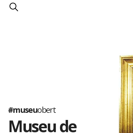
#museu
obert
Museu de