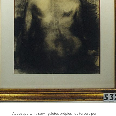
© Arxiu Fotogràfic del Consorci del Patrimoni de Sitges
Aquest portal fa servir galetes pròpies i de tercers per