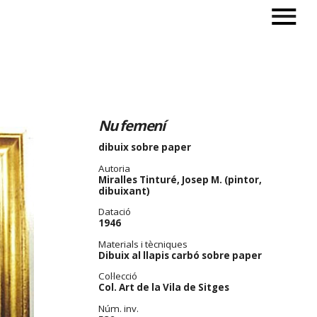
Nu femení
dibuix sobre paper
Autoria
Miralles Tinturé, Josep M. (pintor,
dibuixant)
Datació
1946
Materials i tècniques
Dibuix al llapis carbó sobre paper
Col·lecció
Col. Art de la Vila de Sitges
Núm. inv.