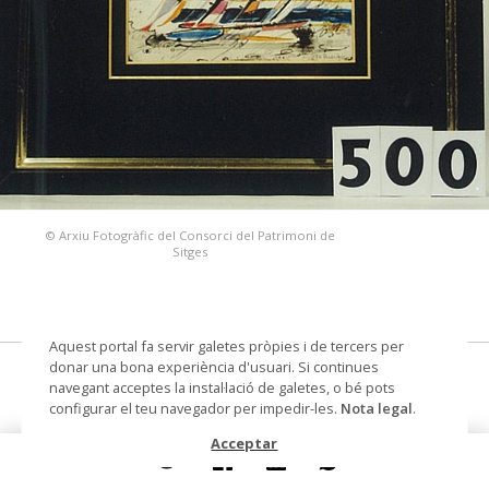
© Arxiu Fotogràfic del Consorci del Patrimoni de
Sitges
Aquest portal fa servir galetes pròpies i de tercers per
donar una bona experiència d'usuari. Si continues
Barques
navegant acceptes la instal·lació de galetes, o bé pots
configurar el teu navegador per impedir-les.
Nota legal
.
dibuix sobre paper
Acceptar