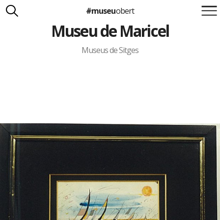
#museu
obert
Museu de Maricel
Suma't a la iniciativa
Carlota Royo
Francesca Barcellona
Museus de Sitges
info@museuobert.cat.
Nota legal