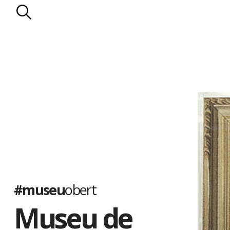
#museu
obert
Museu de