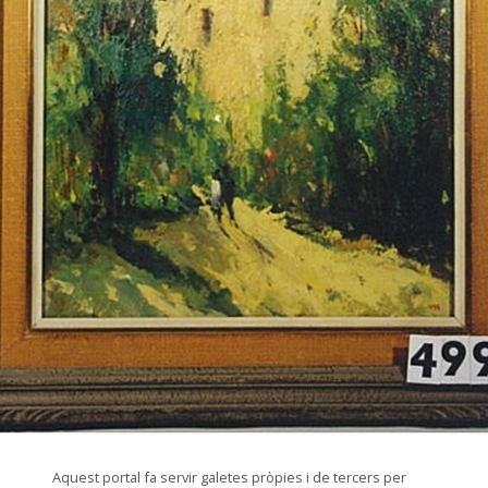
© Arxiu Fotogràfic del Consorci del Patrimoni de Sitges
Aquest portal fa servir galetes pròpies i de tercers per