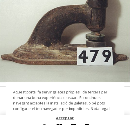
© Arxiu Fotogràfic del Consorci del Patrimoni de
Aquest portal fa servir galetes pròpies i de tercers per
Sitges
premsa d'impressió
donar una bona experiència d'usuari. Si continues
navegant acceptes la instal·lació de galetes, o bé pots
Datació
Segon quart segle XX - tercer
configurar el teu navegador per impedir-les.
Nota legal
.
quart segle XX
Acceptar