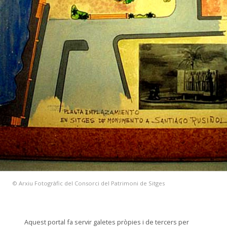
© Arxiu Fotogràfic del Consorci del Patrimoni de Sitges
Aquest portal fa servir galetes pròpies i de tercers per