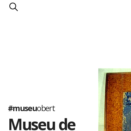
#museu
obert
Museu de