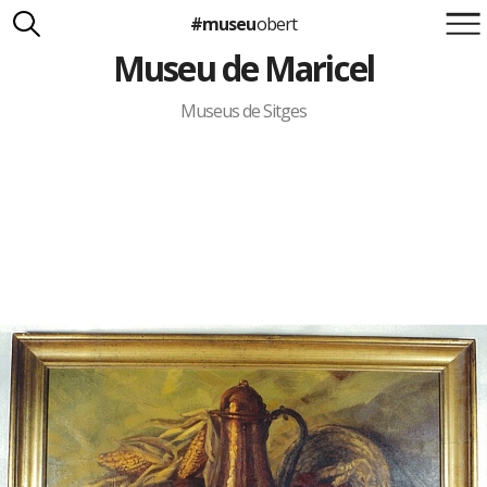
#museu
obert
Museu de Maricel
Suma't a la iniciativa
Carlota Royo
Francesca Barcellona
Museus de Sitges
info@museuobert.cat.
Nota legal