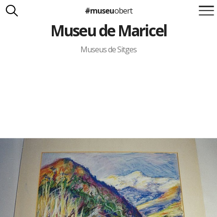
#museu
obert
Museu de Maricel
Suma't a la iniciativa
Carlota Royo
Francesca Barcellona
Museus de Sitges
info@museuobert.cat.
Nota legal