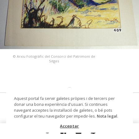
© Arxiu Fotogràfic del Consorci del Patrimoni de
Sitges
Aquest portal fa servir galetes pròpies i de tercers per
dibuix sobre paper
donar una bona experiència d'usuari. Si continues
navegant acceptes la instal·lació de galetes, o bé pots
Autoria
Penella Blanc, Pilar (pintor,
configurar el teu navegador per impedir-les.
Nota legal
.
dibuixant)
Acceptar