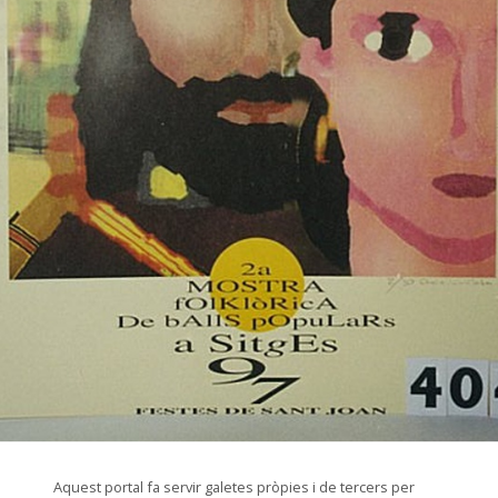
© Arxiu Fotogràfic del Consorci del Patrimoni de Sitges
Aquest portal fa servir galetes pròpies i de tercers per