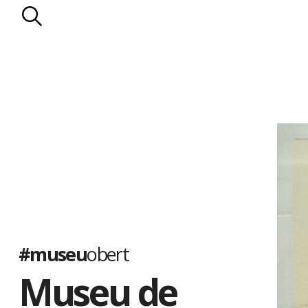
#museu
obert
Museu de