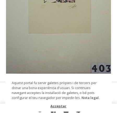
© Arxiu Fotogràfic del Consorci del Patrimoni de
Aquest portal fa servir galetes pròpies i de tercers per
Sitges
donar una bona experiència d'usuari. Si continues
dibuix sobre paper
navegant acceptes la instal·lació de galetes, o bé pots
configurar el teu navegador per impedir-les.
Nota legal
.
Datació
1969
Acceptar