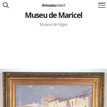
#museu
obert
Museu de Maricel
Suma't a la iniciativa
Carlota Royo
Francesca Barcellona
Museus de Sitges
info@museuobert.cat.
Nota legal