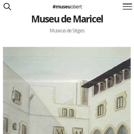
#museu
obert
Museu de Maricel
Suma't a la iniciativa
Carlota Royo
Francesca Barcellona
Museus de Sitges
info@museuobert.cat.
Nota legal