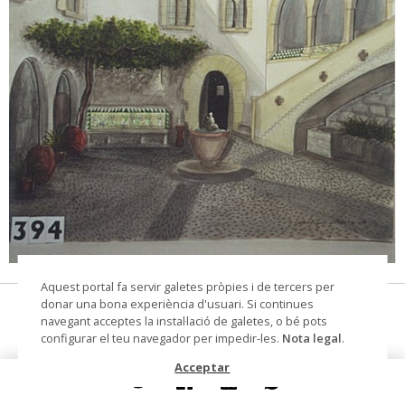
© Arxiu Fotogràfic del Consorci del Patrimoni de
Aquest portal fa servir galetes pròpies i de tercers per
Sitges
donar una bona experiència d'usuari. Si continues
Interior de Vilafranca del Penedès
navegant acceptes la instal·lació de galetes, o bé pots
configurar el teu navegador per impedir-les.
Nota legal
.
dibuix
Acceptar