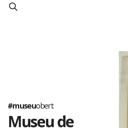
#museu
obert
Museu de