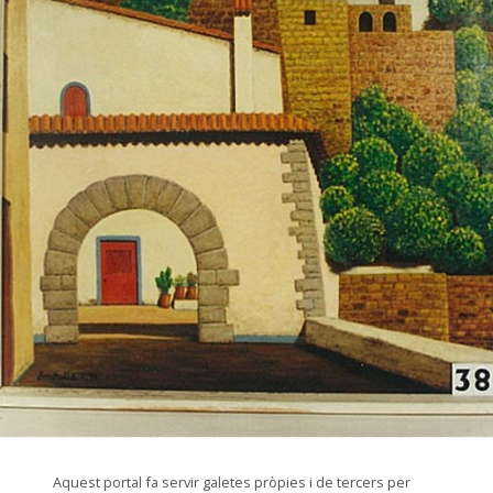
© Arxiu Fotogràfic del Consorci del Patrimoni de Sitges
Aquest portal fa servir galetes pròpies i de tercers per