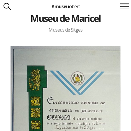
#museu
obert
Museu de Maricel
Suma't a la iniciativa
Carlota Royo
Francesca Barcellona
Museus de Sitges
info@museuobert.cat.
Nota legal