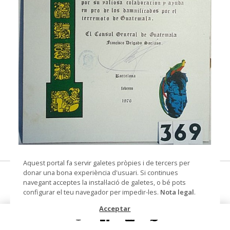
© Arxiu Fotogràfic del Consorci del Patrimoni de
Aquest portal fa servir galetes pròpies i de tercers per
Sitges
donar una bona experiència d'usuari. Si continues
diploma
navegant acceptes la instal·lació de galetes, o bé pots
configurar el teu navegador per impedir-les.
Nota legal
.
Datació
últim quart segle XX
Acceptar