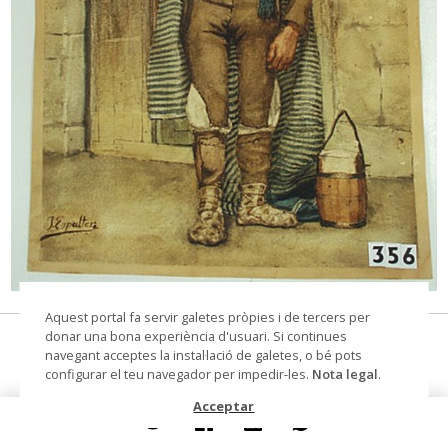
© Arxiu Fotogràfic del Consorci del Patrimoni de
Aquest portal fa servir galetes pròpies i de tercers per
Sitges
donar una bona experiència d'usuari. Si continues
Home amb vestit regional
navegant acceptes la instal·lació de galetes, o bé pots
configurar el teu navegador per impedir-les.
Nota legal
.
dibuix
Acceptar