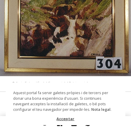
© Arxiu Fotogràfic del Consorci del Patrimoni de
Sitges
Aquest portal fa servir galetes pròpies i de tercers per
donar una bona experiència d'usuari. Si continues
Vall de Pineta
navegant acceptes la instal·lació de galetes, o bé pots
configurar el teu navegador per impedir-les.
Nota legal
.
pintura sobre tela
Acceptar