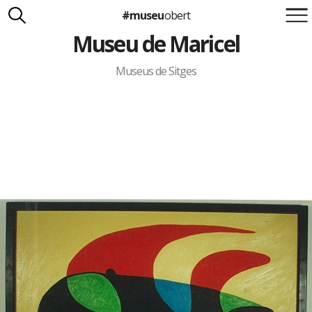
#museu
obert
Museu de Maricel
Suma't a la iniciativa
Carlota Royo
Francesca Barcellona
Museus de Sitges
info@museuobert.cat.
Nota legal