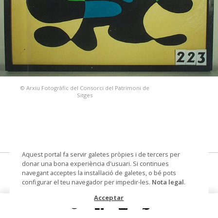
© Arxiu Fotogràfic del Consorci del Patrimoni de
Sitges
Aquest portal fa servir galetes pròpies i de tercers per
donar una bona experiència d'usuari. Si continues
Marina
navegant acceptes la instal·lació de galetes, o bé pots
configurar el teu navegador per impedir-les.
Nota legal
.
pintura sobre tela
Acceptar