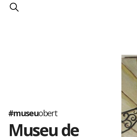
#museu
obert
Museu de