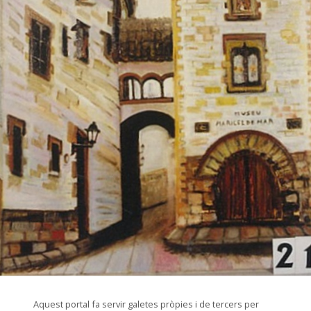
© Arxiu Fotogràfic del Consorci del Patrimoni de Sitges
Aquest portal fa servir galetes pròpies i de tercers per