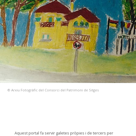
© Arxiu Fotogràfic del Consorci del Patrimoni de Sitges
Aquest portal fa servir galetes pròpies i de tercers per