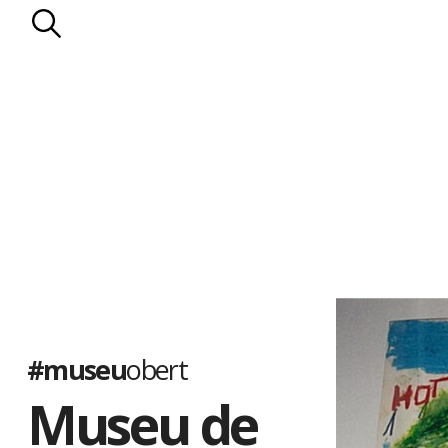
#museu
obert
Museu de