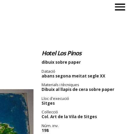
Hotel Los Pinos
dibuix sobre paper
Datació
abans segona meitat segle XX
Materials i tècniques
Dibuix al llapis de cera sobre paper
Lloc d'execució
Sitges
Col·lecció
Col. Art de la Vila de Sitges
Núm. inv.
198