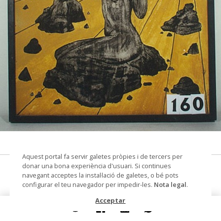
© Arxiu Fotogràfic del Consorci del Patrimoni de
Sitges
Aquest portal fa servir galetes pròpies i de tercers per
donar una bona experiència d'usuari. Si continues
La marea baixa
navegant acceptes la instal·lació de galetes, o bé pots
configurar el teu navegador per impedir-les.
Nota legal
.
pintura sobre paper
Acceptar