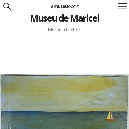
#museu
obert
Museu de Maricel
Suma't a la iniciativa
Carlota Royo
Francesca Barcellona
Museus de Sitges
info@museuobert.cat.
Nota legal