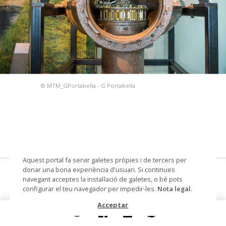
© MTM_GPortabella - G Portabella
Aquest portal fa servir galetes pròpies i de tercers per
donar una bona experiència d'usuari. Si continues
roda engranatge turbina francis
navegant acceptes la instal·lació de galetes, o bé pots
configurar el teu navegador per impedir-les.
Nota legal
.
Datació
1875
Acceptar