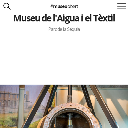
#museu
obert
Museu de l'Aigua i el Tèxtil
Suma't a la iniciativa
Carlota Royo
Francesca Barcellona
Parc de la Séquia
info@museuobert.cat.
Nota legal