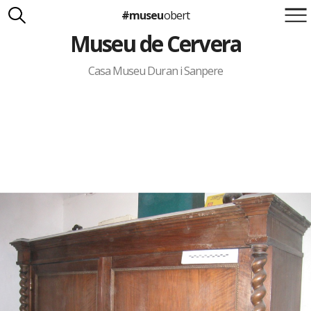
#museu
obert
Museu de Cervera
Suma't a la iniciativa
Carlota Royo
Francesca Barcellona
Casa Museu Duran i Sanpere
info@museuobert.cat.
Nota legal