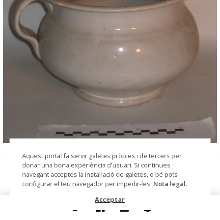
© Museu de Cervera - Laura Florensa Peralta
Aquest portal fa servir galetes pròpies i de tercers per
donar una bona experiència d'usuari. Si continues
orinal
navegant acceptes la instal·lació de galetes, o bé pots
configurar el teu navegador per impedir-les.
Nota legal
.
Datació
primer quart segle XX
Acceptar