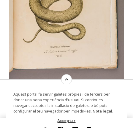
Serpentum brasiliensium species novae
CC BY - Museu de Ciències Naturals de Barcelona
Aquest portal fa servir galetes pròpies i de tercers per
où Histoire naturelle des espèces
donar una bona experiència d'usuari. Si continues
nouvelles de serpens
navegant acceptes la instal·lació de galetes, o bé pots
configurar el teu navegador per impedir-les.
Nota legal
.
Llibre antic
Acceptar