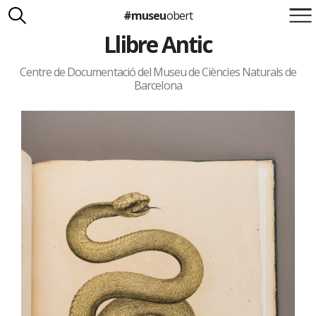
#museu
obert
Llibre Antic
Suma't a la iniciativa
Carlota Royo
Francesca Barcellona
Centre de Documentació del Museu de Ciències Naturals de
Barcelona
info@museuobert.cat.
Nota legal