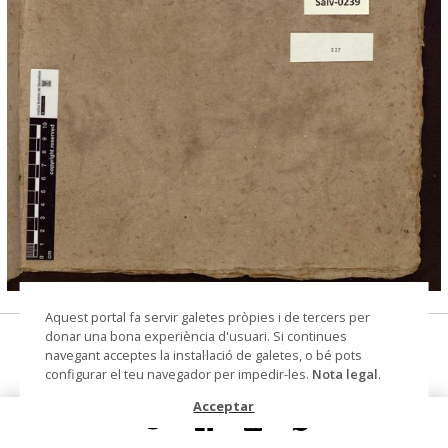
© Institut Botànic de Barcelona (CSIC-Ajuntament
Aquest portal fa servir galetes pròpies i de tercers per
de Barcelona) - Laura Gavioli
donar una bona experiència d'usuari. Si continues
Galium capillaceum Pourr.
navegant acceptes la instal·lació de galetes, o bé pots
configurar el teu navegador per impedir-les.
Nota legal
.
plec d'herbari
Acceptar